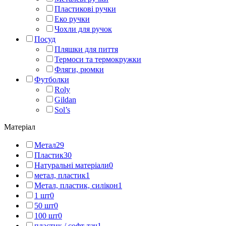
Пластикові ручки
Еко ручки
Чохли для ручок
Посуд
Пляшки для пиття
Термоси та термокружки
Фляги, рюмки
Футболки
Roly
Gildan
Sol’s
Матеріал
Метал
29
Пластик
30
Натуральні матеріали
0
метал, пластик
1
Метал, пластик, силікон
1
1 шт
0
50 шт
0
100 шт
0
пластик / софт-тач
1