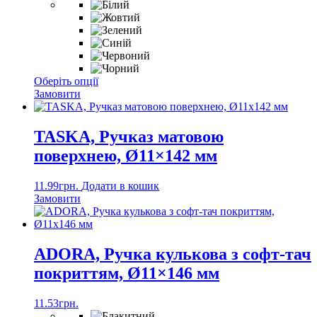
сторінці
товару
Цей
Оберіть опції
товар
Замовити
має
кілька
варіантів.
TASKA, Ручказ матовою
Параметри
поверхнею, Ø11×142 мм
можна
вибрати
на
11.99
грн.
Додати в кошик
сторінці
Замовити
товару
ADORA, Ручка кулькова з софт-тач
покриттям, Ø11×146 мм
11.53
грн.