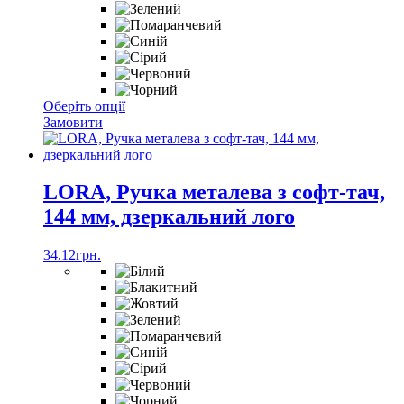
Цей
Оберіть опції
товар
Замовити
має
кілька
варіантів.
Параметри
LORA, Ручка металева з софт-тач,
можна
144 мм, дзеркальний лого
вибрати
на
сторінці
34.12
грн.
товару