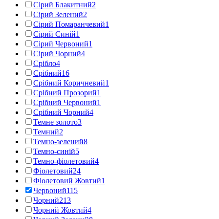
Сірий Блакитний
2
Сірий Зелений
2
Сірий Помаранчевий
1
Сірий Синій
1
Сірий Червоний
1
Сірий Чорний
4
Срібло
4
Срібний
16
Срібний Коричневий
1
Срібний Прозорий
1
Срібний Червоний
1
Срібний Чорний
4
Темне золото
3
Темний
2
Темно-зелений
8
Темно-синій
5
Темно-фіолетовий
4
Фіолетовий
24
Фіолетовий Жовтий
1
Червоний
115
Чорний
213
Чорний Жовтий
4