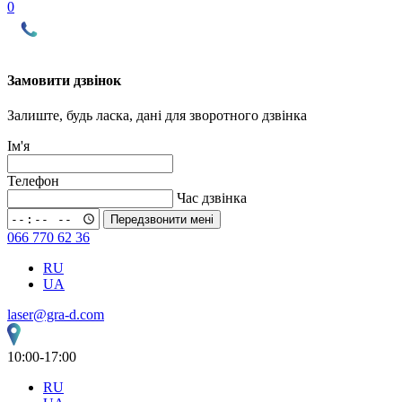
0
Замовити дзвінок
Залиште, будь ласка, дані для зворотного дзвінка
Ім'я
Телефон
Час дзвінка
Передзвонити мені
066 770 62 36
RU
UA
laser@gra-d.com
10:00-17:00
RU