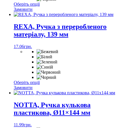
Цей
Оберіть опції
товар
Замовити
має
кілька
варіантів.
REXA, Ручка з переробленого
Параметри
матеріалу, 139 мм
можна
вибрати
на
17.06
грн.
сторінці
товару
Цей
Оберіть опції
товар
Замовити
має
кілька
варіантів.
NOTTA, Ручка кулькова
Параметри
пластикова, Ø11×144 мм
можна
вибрати
на
11.99
грн.