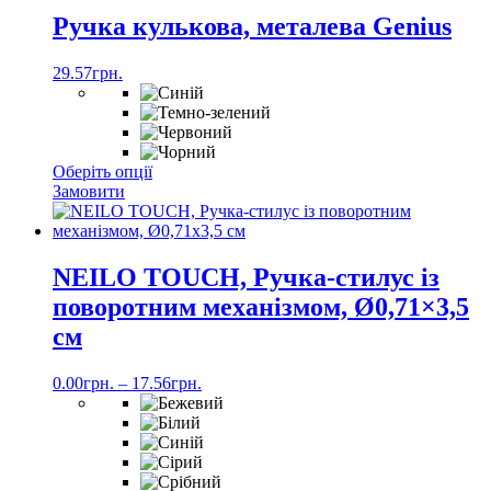
Ручка кулькова, металева Genius
29.57
грн.
Цей
Оберіть опції
товар
Замовити
має
кілька
варіантів.
Параметри
NEILO TOUCH, Ручка-стилус із
можна
поворотним механізмом, Ø0,71×3,5
вибрати
на
см
сторінці
товару
0.00
грн.
–
17.56
грн.