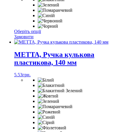
Цей
Оберіть опції
товар
Замовити
має
кілька
варіантів.
METTA, Ручка кулькова
Параметри
пластикова, 140 мм
можна
вибрати
на
5.53
грн.
сторінці
товару