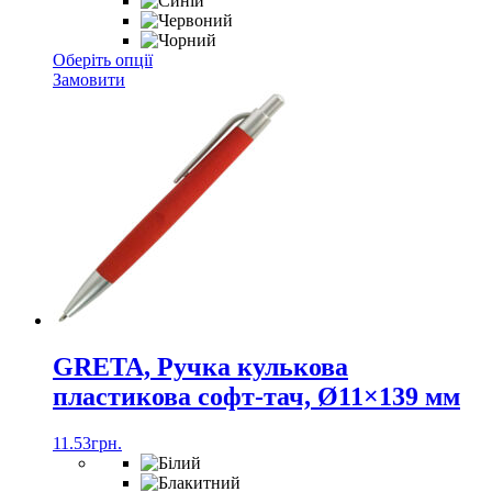
Цей
Оберіть опції
товар
Замовити
має
кілька
варіантів.
Параметри
можна
вибрати
на
сторінці
товару
GRETA, Ручка кулькова
пластикова софт-тач, Ø11×139 мм
11.53
грн.