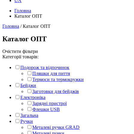
UA
Головна
Каталог ОПТ
Головна
/ Каталог ОПТ
Каталог ОПТ
Очістити фільтри
Категорії товарів:
Подорож та відпочинок
Пляшки для пиття
Термоси та термокружки
Бейджи
Заготовки для бейджів
Електроніка
Зарядні пристрої
Флешки USB
Загальна
Ручки
Металеві ручки GRAD
Металеві ручки