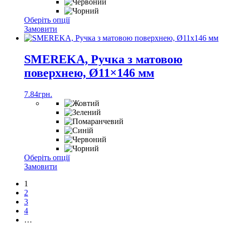
Цей
Оберіть опції
товар
Замовити
має
кілька
варіантів.
SMEREKA, Ручка з матовою
Параметри
поверхнею, Ø11×146 мм
можна
вибрати
на
7.84
грн.
сторінці
товару
Цей
Оберіть опції
товар
Замовити
має
1
кілька
2
варіантів.
3
Параметри
4
можна
…
вибрати