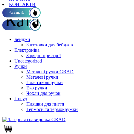
КОНТАКТИ
Каталог ОПТ
Роздріб
Бейджи
Заготовки для бейджів
Електроніка
Зарядні пристрої
Uncategorized
Ручки
Металеві ручки GRAD
Металеві ручки
Пластикові ручки
Еко ручки
Чохли для ручок
Посуд
Пляшки для пиття
Термоси та термокружки