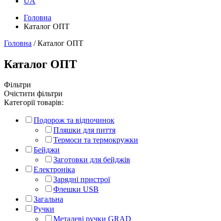
UA
Головна
Каталог ОПТ
Головна
/ Каталог ОПТ
Каталог ОПТ
Фільтри
Очістити фільтри
Категорії товарів:
Подорож та відпочинок
Пляшки для пиття
Термоси та термокружки
Бейджи
Заготовки для бейджів
Електроніка
Зарядні пристрої
Флешки USB
Загальна
Ручки
Металеві ручки GRAD