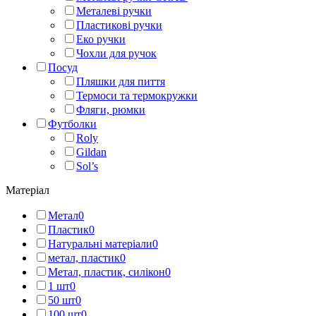
Металеві ручки
Пластикові ручки
Еко ручки
Чохли для ручок
Посуд
Пляшки для пиття
Термоси та термокружки
Фляги, рюмки
Футболки
Roly
Gildan
Sol’s
Матеріал
Метал
0
Пластик
0
Натуральні матеріали
0
метал, пластик
0
Метал, пластик, силікон
0
1 шт
0
50 шт
0
100 шт
0