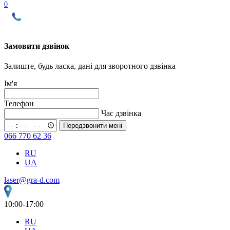
0
Замовити дзвінок
Залиште, будь ласка, дані для зворотного дзвінка
Ім'я
Телефон
Час дзвінка
Передзвонити мені
066 770 62 36
RU
UA
laser@gra-d.com
10:00-17:00
RU