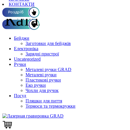
КОНТАКТИ
Каталог ОПТ
Роздріб
Бейджи
Заготовки для бейджів
Електроніка
Зарядні пристрої
Uncategorized
Ручки
Металеві ручки GRAD
Металеві ручки
Пластикові ручки
Еко ручки
Чохли для ручок
Посуд
Пляшки для пиття
Термоси та термокружки