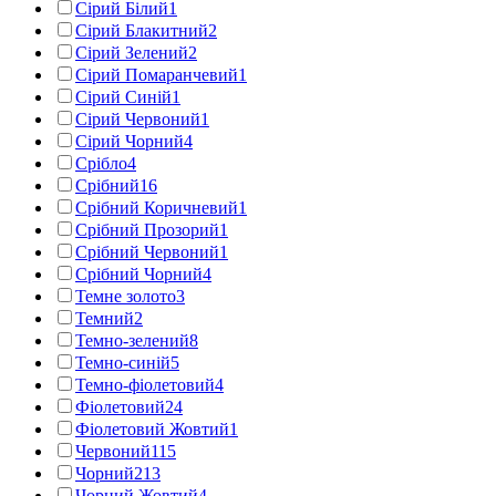
Сірий Білий
1
Сірий Блакитний
2
Сірий Зелений
2
Сірий Помаранчевий
1
Сірий Синій
1
Сірий Червоний
1
Сірий Чорний
4
Срібло
4
Срібний
16
Срібний Коричневий
1
Срібний Прозорий
1
Срібний Червоний
1
Срібний Чорний
4
Темне золото
3
Темний
2
Темно-зелений
8
Темно-синій
5
Темно-фіолетовий
4
Фіолетовий
24
Фіолетовий Жовтий
1
Червоний
115
Чорний
213
Чорний Жовтий
4