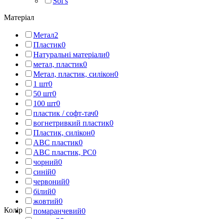
Sol’s
Матеріал
Метал
2
Пластик
0
Натуральні матеріали
0
метал, пластик
0
Метал, пластик, силікон
0
1 шт
0
50 шт
0
100 шт
0
пластик / софт-тач
0
вогнетривкий пластик
0
Пластик, силікон
0
АВС пластик
0
АВС пластик, PC
0
чорний
0
синій
0
червоний
0
білий
0
жовтий
0
Колір
помаранчевий
0