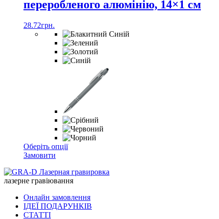
переробленого алюмінію, 14×1 см
28.72
грн.
Цей
Оберіть опції
товар
Замовити
має
кілька
лазерне гравіювання
варіантів.
Параметри
Онлайн замовлення
можна
ІДЕЇ ПОДАРУНКІВ
вибрати
СТАТТІ
на