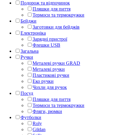
Подорож та відпочинок
Пляшки для пиття
Термоси та термокружки
Бейджи
Заготовки для бейджів
Електроніка
Зарядні пристрої
Флешки USB
Загальна
Ручки
Металеві ручки GRAD
Металеві ручки
Пластикові ручки
Еко ручки
Чохли для ручок
Посуд
Пляшки для пиття
Термоси та термокружки
Фляги, рюмки
Футболки
Roly
Gildan