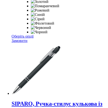
Цей
Оберіть опції
товар
Замовити
має
кілька
варіантів.
Параметри
можна
вибрати
на
сторінці
товару
SIPARO, Ручка-стилус кулькова із