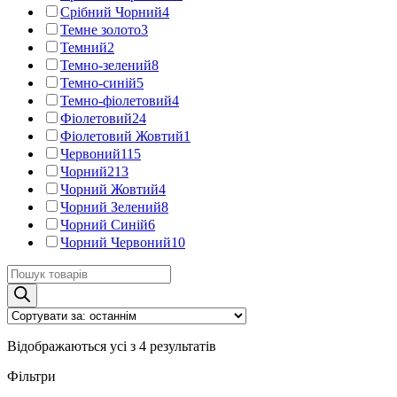
Срібний Чорний
4
Темне золото
3
Темний
2
Темно-зелений
8
Темно-синій
5
Темно-фіолетовий
4
Фіолетовий
24
Фіолетовий Жовтий
1
Червоний
115
Чорний
213
Чорний Жовтий
4
Чорний Зелений
8
Чорний Синій
6
Чорний Червоний
10
Пошук
товарів
Відображаються усі з 4 результатів
Фільтри