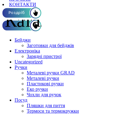
КОНТАКТИ
Каталог ОПТ
Роздріб
Бейджи
Заготовки для бейджів
Електроніка
Зарядні пристрої
Uncategorized
Ручки
Металеві ручки GRAD
Металеві ручки
Пластикові ручки
Еко ручки
Чохли для ручок
Посуд
Пляшки для пиття
Термоси та термокружки