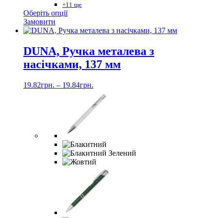
+11 ще
Цей
Оберіть опції
товар
Замовити
має
кілька
варіантів.
DUNA, Ручка металева з
Параметри
насічками, 137 мм
можна
вибрати
на
19.82
грн.
–
19.84
грн.
сторінці
товару