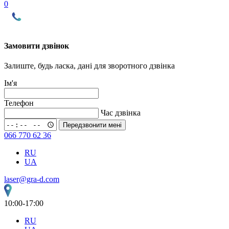
0
Замовити дзвінок
Залиште, будь ласка, дані для зворотного дзвінка
Ім'я
Телефон
Час дзвінка
Передзвонити мені
066 770 62 36
RU
UA
laser@gra-d.com
10:00-17:00
RU