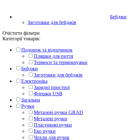
Бейджи
Заготовки для бейджів
Очістити фільтри
Категорії товарів:
Подорож та відпочинок
Пляшки для пиття
Термоси та термокружки
Бейджи
Заготовки для бейджів
Електроніка
Зарядні пристрої
Флешки USB
Загальна
Ручки
Металеві ручки GRAD
Металеві ручки
Пластикові ручки
Еко ручки
Чохли для ручок