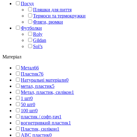
Посуд
Пляшки для пиття
Термоси та термокружки
Фляги, рюмки
Футболки
Roly
Gildan
Sol’s
Матеріал
Метал
66
Пластик
76
Натуральні матеріали
0
метал, пластик
5
Метал, пластик, силікон
1
1 шт
0
50 шт
0
100 шт
0
пластик / софт-тач
1
вогнетривкий пластик
1
Пластик, силікон
1
АВС пластик
0