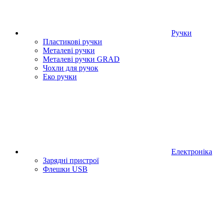
Ручки
Пластикові ручки
Металеві ручки
Металеві ручки GRAD
Чохли для ручок
Еко ручки
Електроніка
Зарядні пристрої
Флешки USB