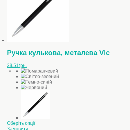
Ручка кулькова, металева Vic
28.51
грн.
Цей
Оберіть опції
товар
Замовити