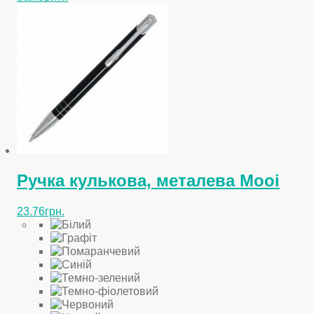
має
кілька
варіантів.
Параметри
можна
вибрати
на
сторінці
товару
Ручка кулькова, металева Mooi
23.76
грн.