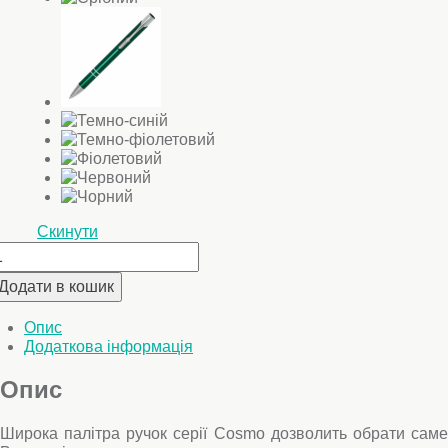
Скинути
учка
улькова,
Додати в кошик
еталева
osmo
ількість
Опис
Додаткова інформація
Опис
Широка палітра ручок серії Cosmo дозволить обрати саме