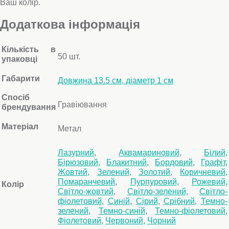
Ваш колір.
Додаткова інформація
Кількість в
50 шт.
упаковці
Габарити
Довжина 13.5 см, діаметр 1 см
Спосіб
Гравіювання
брендування
Матеріал
Метал
Лазурний
,
Аквамариновий
,
Білий
,
Бірюзовий
,
Блакитний
,
Бордовий
,
Графіт
,
Жовтий
,
Зелений
,
Золотий
,
Коричневий
,
Помаранчевий
,
Пурпуровий
,
Рожевий
,
Колір
Світло-жовтий
,
Світло-зелений
,
Світло-
фіолетовий
,
Синій
,
Сірий
,
Срібний
,
Темно-
зелений
,
Темно-синій
,
Темно-фіолетовий
,
Фіолетовий
,
Червоний
,
Чорний