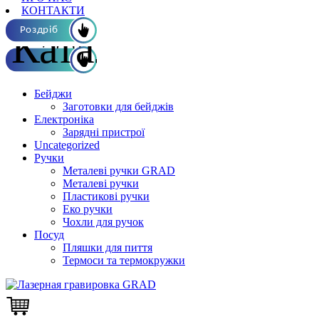
КОНТАКТИ
Каталог ОПТ
Роздріб
Бейджи
Заготовки для бейджів
Електроніка
Зарядні пристрої
Uncategorized
Ручки
Металеві ручки GRAD
Металеві ручки
Пластикові ручки
Еко ручки
Чохли для ручок
Посуд
Пляшки для пиття
Термоси та термокружки