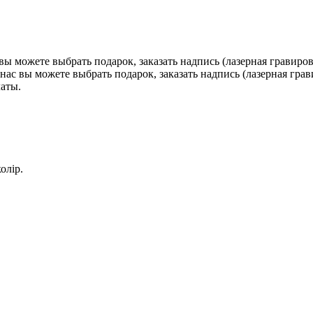
ы можете выбрать подарок, заказать надпись (лазерная гравиро
ас вы можете выбрать подарок, заказать надпись (лазерная гра
аты.
олір.