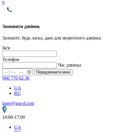
0
Замовити дзвінок
Залиште, будь ласка, дані для зворотного дзвінка
Ім'я
Телефон
Час дзвінка
Передзвонити мені
066 770 62 36
UA
RU
laser@gra-d.com
10:00-17:00
UA