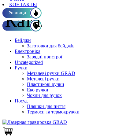
КОНТАКТЫ
Каталог ОПТ
Розница
Бейджи
Заготовки для бейджів
Електроніка
Зарядні пристрої
Uncategorized
Ручки
Металеві ручки GRAD
Металеві ручки
Пластикові ручки
Еко ручки
Чохли для ручок
Посуд
Пляшки для пиття
Термоси та термокружки