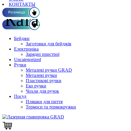
КОНТАКТЫ
Каталог ОПТ
Розница
Бейджи
Заготовки для бейджів
Електроніка
Зарядні пристрої
Uncategorized
Ручки
Металеві ручки GRAD
Металеві ручки
Пластикові ручки
Еко ручки
Чохли для ручок
Посуд
Пляшки для пиття
Термоси та термокружки