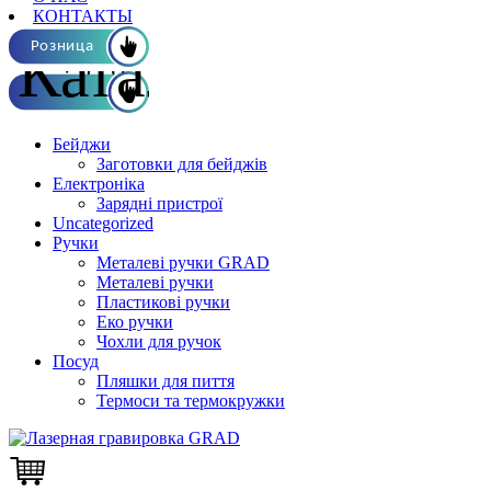
КОНТАКТЫ
Каталог ОПТ
Розница
Бейджи
Заготовки для бейджів
Електроніка
Зарядні пристрої
Uncategorized
Ручки
Металеві ручки GRAD
Металеві ручки
Пластикові ручки
Еко ручки
Чохли для ручок
Посуд
Пляшки для пиття
Термоси та термокружки