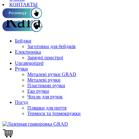
КОНТАКТЫ
Каталог ОПТ
Розница
Бейджи
Заготовки для бейджів
Електроніка
Зарядні пристрої
Uncategorized
Ручки
Металеві ручки GRAD
Металеві ручки
Пластикові ручки
Еко ручки
Чохли для ручок
Посуд
Пляшки для пиття
Термоси та термокружки