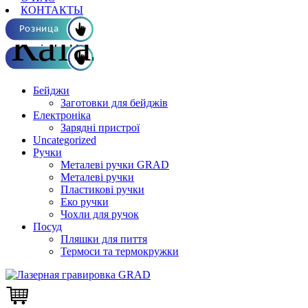
КОНТАКТЫ
Каталог ОПТ
Розница
Бейджи
Заготовки для бейджів
Електроніка
Зарядні пристрої
Uncategorized
Ручки
Металеві ручки GRAD
Металеві ручки
Пластикові ручки
Еко ручки
Чохли для ручок
Посуд
Пляшки для пиття
Термоси та термокружки