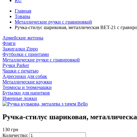
RU
Главная
Товары
Металлические ручки с гравировкой
Ручка-стилус шариковая, металлическая BET-21 с гравир
Армейские жетоны
Фляги
Зажигалки Zippo
Футболки с принтами
Металлические ручки с гравировкой
Ручки Parker
Чашки с печатью
Адресники для собак
Металлические кружки
Термосы и термочашки
Бутылки для напитков
Именные ложки
Ручка-стилус шариковая, металлическа
130 грн
Количество: