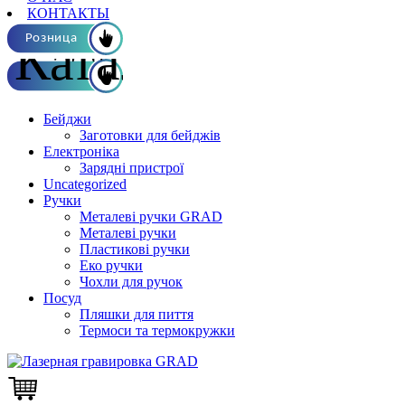
КОНТАКТЫ
Каталог ОПТ
Розница
Бейджи
Заготовки для бейджів
Електроніка
Зарядні пристрої
Uncategorized
Ручки
Металеві ручки GRAD
Металеві ручки
Пластикові ручки
Еко ручки
Чохли для ручок
Посуд
Пляшки для пиття
Термоси та термокружки