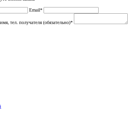
Email*
мя, тел. получателя (обязательно)*
й