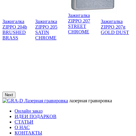
Зажигалка
ZIPPO 207
Зажигалка
Зажигалка
Зажигалка
STREET
ZIPPO 204b
ZIPPO 205
ZIPPO 207g
CHROME
BRUSHED
SATIN
GOLD DUST
BRASS
CHROME
З
Next
лазерная гравировка
Онлайн заказ
ИДЕИ ПОДАРКОВ
СТАТЬИ
О НАС
КОНТАКТЫ