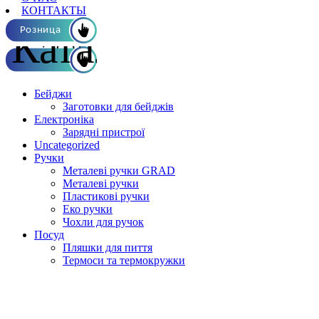
КОНТАКТЫ
Каталог ОПТ
Розница
Бейджи
Заготовки для бейджів
Електроніка
Зарядні пристрої
Uncategorized
Ручки
Металеві ручки GRAD
Металеві ручки
Пластикові ручки
Еко ручки
Чохли для ручок
Посуд
Пляшки для пиття
Термоси та термокружки