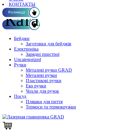
КОНТАКТЫ
Каталог ОПТ
Розница
Бейджи
Заготовки для бейджів
Електроніка
Зарядні пристрої
Uncategorized
Ручки
Металеві ручки GRAD
Металеві ручки
Пластикові ручки
Еко ручки
Чохли для ручок
Посуд
Пляшки для пиття
Термоси та термокружки