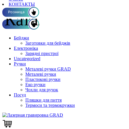
КОНТАКТЫ
Каталог ОПТ
Розница
Бейджи
Заготовки для бейджів
Електроніка
Зарядні пристрої
Uncategorized
Ручки
Металеві ручки GRAD
Металеві ручки
Пластикові ручки
Еко ручки
Чохли для ручок
Посуд
Пляшки для пиття
Термоси та термокружки