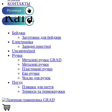
КОНТАКТЫ
Каталог ОПТ
Розница
Бейджи
Заготовки для бейджів
Електроніка
Зарядні пристрої
Uncategorized
Ручки
Металеві ручки GRAD
Металеві ручки
Пластикові ручки
Еко ручки
Чохли для ручок
Посуд
Пляшки для пиття
Термоси та термокружки