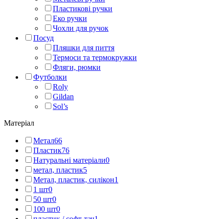
Пластикові ручки
Еко ручки
Чохли для ручок
Посуд
Пляшки для пиття
Термоси та термокружки
Фляги, рюмки
Футболки
Roly
Gildan
Sol’s
Матеріал
Метал
66
Пластик
76
Натуральні матеріали
0
метал, пластик
5
Метал, пластик, силікон
1
1 шт
0
50 шт
0
100 шт
0
пластик / софт-тач
1