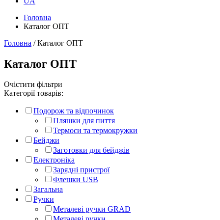
UA
Головна
Каталог ОПТ
Головна
/ Каталог ОПТ
Каталог ОПТ
Очістити фільтри
Категорії товарів:
Подорож та відпочинок
Пляшки для пиття
Термоси та термокружки
Бейджи
Заготовки для бейджів
Електроніка
Зарядні пристрої
Флешки USB
Загальна
Ручки
Металеві ручки GRAD
Металеві ручки