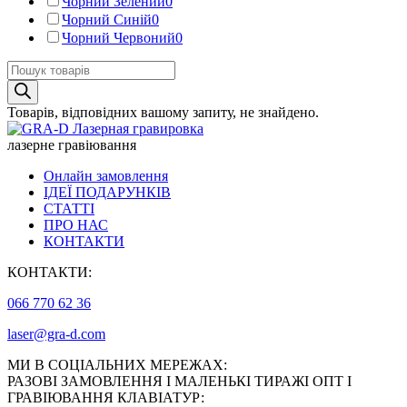
Чорний Зелений
0
Чорний Синій
0
Чорний Червоний
0
Пошук
товарів
Товарів, відповідних вашому запиту, не знайдено.
лазерне гравіювання
Онлайн замовлення
ІДЕЇ ПОДАРУНКІВ
СТАТТІ
ПРО НАС
КОНТАКТИ
КОНТАКТИ:
066 770 62 36
laser@gra-d.com
МИ В СОЦІАЛЬНИХ МЕРЕЖАХ:
РАЗОВІ ЗАМОВЛЕННЯ І МАЛЕНЬКІ ТИРАЖІ ОПТ І
ГРАВІЮВАННЯ КЛАВІАТУР: