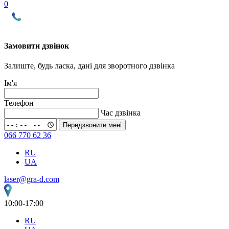
0
Замовити дзвінок
Залиште, будь ласка, дані для зворотного дзвінка
Ім'я
Телефон
Час дзвінка
Передзвонити мені
066 770 62 36
RU
UA
laser@gra-d.com
10:00-17:00
RU