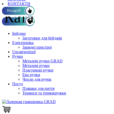
КОНТАКТИ
Каталог ОПТ
Роздріб
Бейджи
Заготовки для бейджів
Електроніка
Зарядні пристрої
Uncategorized
Ручки
Металеві ручки GRAD
Металеві ручки
Пластикові ручки
Еко ручки
Чохли для ручок
Посуд
Пляшки для пиття
Термоси та термокружки