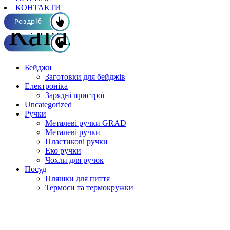
КОНТАКТИ
Каталог ОПТ
Роздріб
Бейджи
Заготовки для бейджів
Електроніка
Зарядні пристрої
Uncategorized
Ручки
Металеві ручки GRAD
Металеві ручки
Пластикові ручки
Еко ручки
Чохли для ручок
Посуд
Пляшки для пиття
Термоси та термокружки