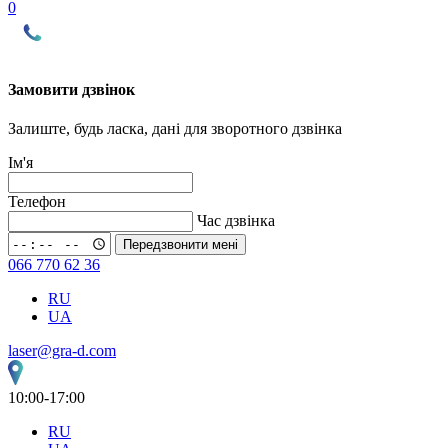
0
Замовити дзвінок
Залиште, будь ласка, дані для зворотного дзвінка
Ім'я
Телефон
Час дзвінка
Передзвонити мені
066 770 62 36
RU
UA
laser@gra-d.com
10:00-17:00
RU