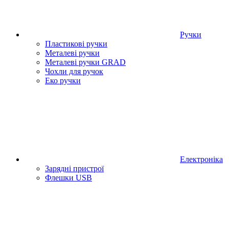
Ручки
Пластикові ручки
Металеві ручки
Металеві ручки GRAD
Чохли для ручок
Еко ручки
Електроніка
Зарядні пристрої
Флешки USB