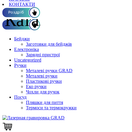
КОНТАКТИ
Каталог ОПТ
Роздріб
Бейджи
Заготовки для бейджів
Електроніка
Зарядні пристрої
Uncategorized
Ручки
Металеві ручки GRAD
Металеві ручки
Пластикові ручки
Еко ручки
Чохли для ручок
Посуд
Пляшки для пиття
Термоси та термокружки