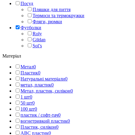
Посуд
Пляшки для пиття
Термоси та термокружки
Фляги, рюмки
Футболки
Roly
Gildan
Sol’s
Матеріал
Метал
0
Пластик
0
Натуральні матеріали
0
метал, пластик
0
Метал, пластик, силікон
0
1 шт
0
50 шт
0
100 шт
0
пластик / софт-тач
0
вогнетривкий пластик
0
Пластик, силікон
0
АВС пластик
0