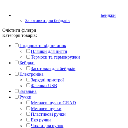
Бейджи
Заготовки для бейджів
Очістити фільтри
Категорії товарів:
Подорож та відпочинок
Пляшки для пиття
Термоси та термокружки
Бейджи
Заготовки для бейджів
Електроніка
Зарядні пристрої
Флешки USB
Загальна
Ручки
Металеві ручки GRAD
Металеві ручки
Пластикові ручки
Еко ручки
Чохли для ручок