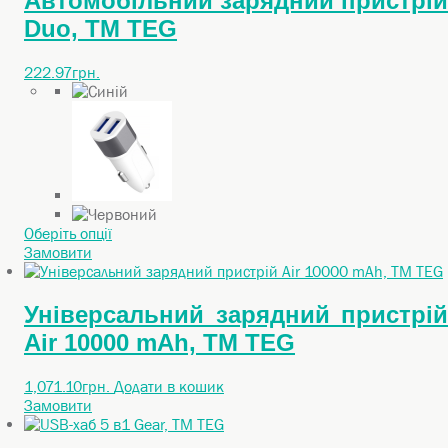
Автомобільний зарядний пристрій
Duo, TM TEG
222.97
грн.
Цей
Оберіть опції
товар
Замовити
має
кілька
варіантів.
Універсальний зарядний пристрій
Параметри
Air 10000 mAh, TM TEG
можна
вибрати
на
1,071.10
грн.
Додати в кошик
сторінці
Замовити
товару