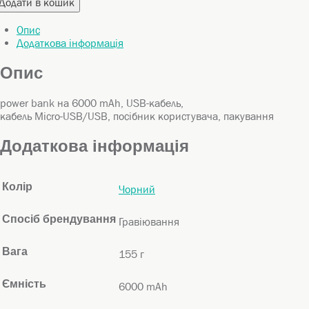
Додати в кошик
а
ручки
000
Пластикові
Ah
Опис
ількість
Додаткова інформація
ручки
Еко
Опис
ручки
Чохли
power bank на 6000 mAh, USB-кабель,
для
кабель Micro-USB/USB, посібник користувача, пакування
ручок
Додаткова інформація
Посуд
Пляшки
для
Колір
Чорний
пиття
Термоси
Спосіб брендування
Гравіювання
та
термокружки
Вага
155 г
Ємність
6000 mAh