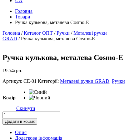
UA
Головна
Товари
Ручка кулькова, металева Cosmo-E
Головна
/
Каталог ОПТ
/
Ручки
/
Металеві ручки
GRAD
/ Ручка кулькова, металева Cosmo-E
Ручка кулькова, металева Cosmo-E
19.54
грн.
Артикул:
CE-01
Категорії:
Металеві ручки GRAD
,
Ручки
Колір
Скинути
Ручка
кулькова,
Додати в кошик
металева
Cosmo-
Опис
E
Додаткова інформація