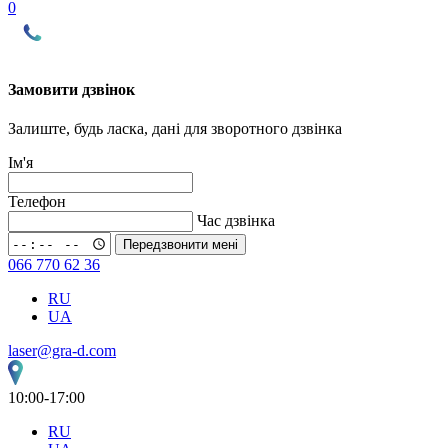
0
Замовити дзвінок
Залиште, будь ласка, дані для зворотного дзвінка
Ім'я
Телефон
Час дзвінка
Передзвонити мені
066 770 62 36
RU
UA
laser@gra-d.com
10:00-17:00
RU