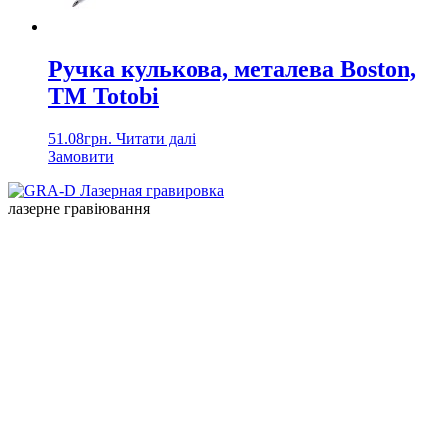
Ручка кулькова, металева Boston,
ТМ Totobi
51.08
грн.
Читати далі
Замовити
лазерне гравіювання
Онлайн замовлення
ІДЕЇ ПОДАРУНКІВ
СТАТТІ
ПРО НАС
КОНТАКТИ
КОНТАКТИ:
066 770 62 36
laser@gra-d.com