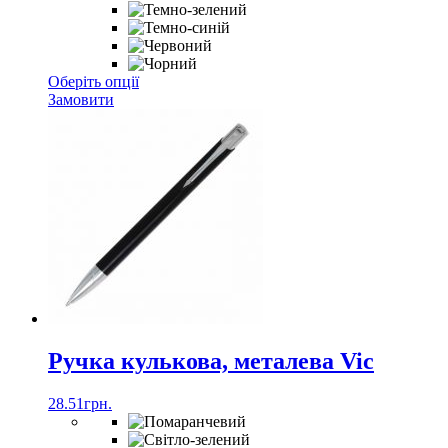
Цей
Оберіть опції
товар
Замовити
має
кілька
варіантів.
Параметри
можна
вибрати
на
сторінці
товару
Ручка кулькова, металева Vic
28.51
грн.