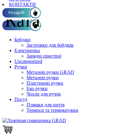
КОНТАКТИ
Каталог ОПТ
Роздріб
Бейджи
Заготовки для бейджів
Електроніка
Зарядні пристрої
Uncategorized
Ручки
Металеві ручки GRAD
Металеві ручки
Пластикові ручки
Еко ручки
Чохли для ручок
Посуд
Пляшки для пиття
Термоси та термокружки