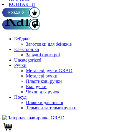
КОНТАКТИ
Каталог ОПТ
Роздріб
Бейджи
Заготовки для бейджів
Електроніка
Зарядні пристрої
Uncategorized
Ручки
Металеві ручки GRAD
Металеві ручки
Пластикові ручки
Еко ручки
Чохли для ручок
Посуд
Пляшки для пиття
Термоси та термокружки