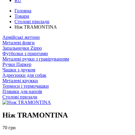
RU
Головна
Товари
Столові прилади
Ніж TRAMONTINA
Армійські жетони
Металеві фляги
Запальнички Zippo
Футболки з принтами
Металеві ручки з гравіруванням
Ручки Паркер
Чашки з друком
Адресники для собак
Металеві кружки
Термоси і термочашки
Пляшки для напоїв
Столові прилади
Ніж TRAMONTINA
70 грн