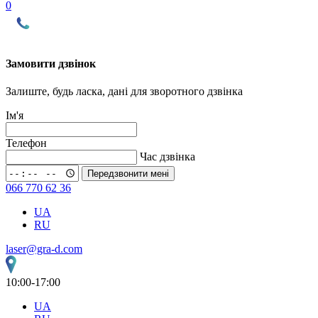
0
Замовити дзвінок
Залиште, будь ласка, дані для зворотного дзвінка
Ім'я
Телефон
Час дзвінка
Передзвонити мені
066 770 62 36
UA
RU
laser@gra-d.com
10:00-17:00
UA