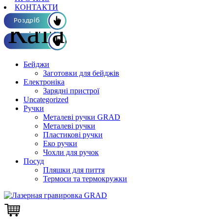
КОНТАКТИ
Каталог ОПТ
Роздріб
Бейджи
Заготовки для бейджів
Електроніка
Зарядні пристрої
Uncategorized
Ручки
Металеві ручки GRAD
Металеві ручки
Пластикові ручки
Еко ручки
Чохли для ручок
Посуд
Пляшки для пиття
Термоси та термокружки