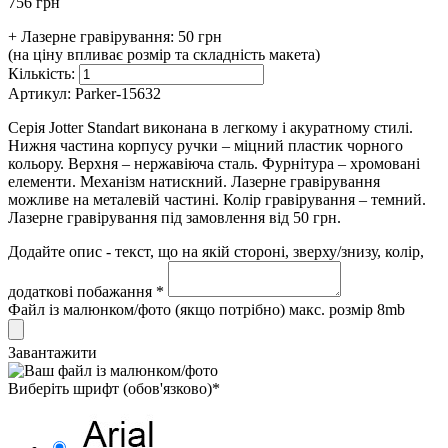
756 грн
+ Лазерне гравірування:
50 грн
(на ціну впливає розмір та складність макета)
Кількість:
Артикул:
Parker-15632
Серія Jotter Standart виконана в легкому і акуратному стилі.
Нижня частина корпусу ручки – міцний пластик чорного
кольору. Верхня – нержавіюча сталь. Фурнітура – хромовані
елементи. Механізм натискний. Лазерне гравірування
можливе на металевій частині. Колір гравірування – темний.
Лазерне гравірування під замовлення від 50 грн.
Додайте опис - текст, що на якій стороні, зверху/знизу, колір,
додаткові побажання *
Файл із малюнком/фото (якщо потрібно) макс. розмір 8mb
Завантажити
Виберіть шрифт (обов'язково)*