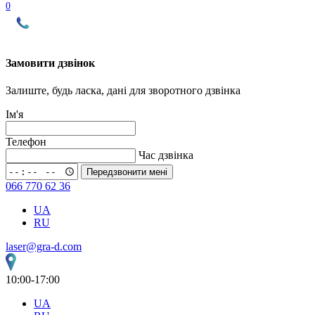
0
Замовити дзвінок
Залиште, будь ласка, дані для зворотного дзвінка
Ім'я
Телефон
Час дзвінка
Передзвонити мені
066 770 62 36
UA
RU
laser@gra-d.com
10:00-17:00
UA