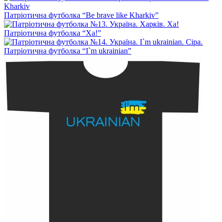
Патріотична футболка “Be brave like Kharkiv”
Патріотична футболка “Ха!”
Патріотична футболка “I`m ukrainian”