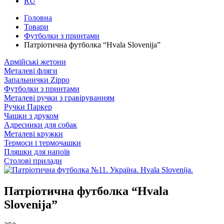
RU
Головна
Товари
Футболки з принтами
Патріотична футболка “Hvala Slovenija”
Армійські жетони
Металеві фляги
Запальнички Zippo
Футболки з принтами
Металеві ручки з гравіруванням
Ручки Паркер
Чашки з друком
Адресники для собак
Металеві кружки
Термоси і термочашки
Пляшки для напоїв
Столові прилади
Патріотична футболка “Hvala
Slovenija”