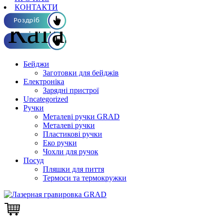
КОНТАКТИ
Каталог ОПТ
Роздріб
Бейджи
Заготовки для бейджів
Електроніка
Зарядні пристрої
Uncategorized
Ручки
Металеві ручки GRAD
Металеві ручки
Пластикові ручки
Еко ручки
Чохли для ручок
Посуд
Пляшки для пиття
Термоси та термокружки