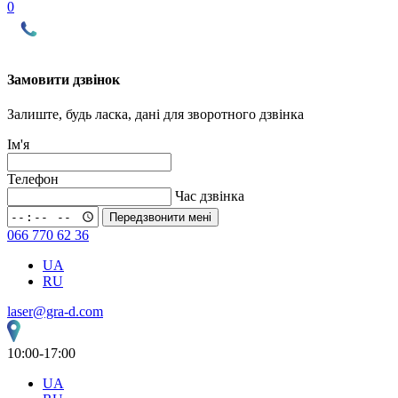
0
Замовити дзвінок
Залиште, будь ласка, дані для зворотного дзвінка
Ім'я
Телефон
Час дзвінка
Передзвонити мені
066 770 62 36
UA
RU
laser@gra-d.com
10:00-17:00
UA