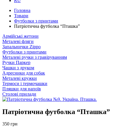
RU
Головна
Товари
Футболки з принтами
Патріотична футболка “Пташка”
Армійські жетони
Металеві фляги
Запальнички Zippo
Футболки з принтами
Металеві ручки з гравіруванням
Ручки Паркер
Чашки з друком
Адресники для собак
Металеві кружки
Термоси і термочашки
Пляшки для напоїв
Столові прилади
Патріотична футболка “Пташка”
350 грн