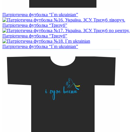
Патріотична футболка “I`m ukrainian”
Патріотична футболка “Тризуб”
Патріотична футболка “Тризуб”
Патріотична футболка “I`m ukrainian”