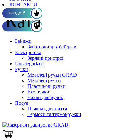
КОНТАКТИ
Каталог ОПТ
Роздріб
Бейджи
Заготовки для бейджів
Електроніка
Зарядні пристрої
Uncategorized
Ручки
Металеві ручки GRAD
Металеві ручки
Пластикові ручки
Еко ручки
Чохли для ручок
Посуд
Пляшки для пиття
Термоси та термокружки