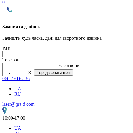
0
Замовити дзвінок
Залиште, будь ласка, дані для зворотного дзвінка
Ім'я
Телефон
Час дзвінка
Передзвонити мені
066 770 62 36
UA
RU
laser@gra-d.com
10:00-17:00
UA