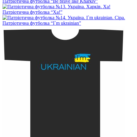
Патріотична футболка “Be brave like Kharkiv”
Патріотична футболка “Ха!”
Патріотична футболка “I`m ukrainian”