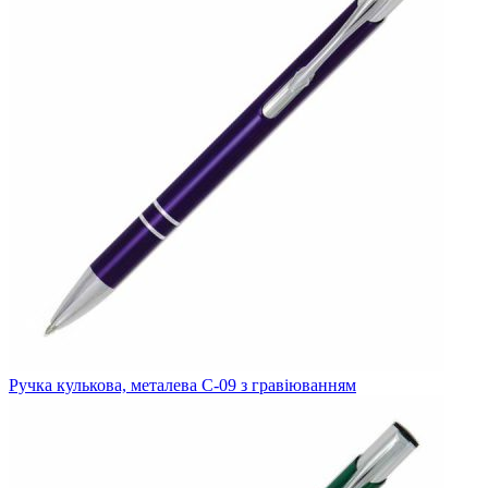
Ручка кулькова, металева C-09 з гравіюванням