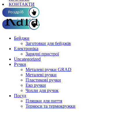
КОНТАКТИ
Каталог ОПТ
Роздріб
Бейджи
Заготовки для бейджів
Електроніка
Зарядні пристрої
Uncategorized
Ручки
Металеві ручки GRAD
Металеві ручки
Пластикові ручки
Еко ручки
Чохли для ручок
Посуд
Пляшки для пиття
Термоси та термокружки