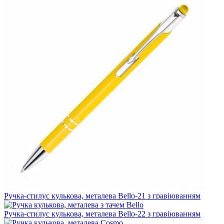
Ручка-стилус кулькова, металева Bello-21 з гравіюванням
Ручка-стилус кулькова, металева Bello-22 з гравіюванням