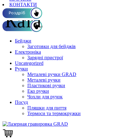
КОНТАКТИ
Каталог ОПТ
Роздріб
Бейджи
Заготовки для бейджів
Електроніка
Зарядні пристрої
Uncategorized
Ручки
Металеві ручки GRAD
Металеві ручки
Пластикові ручки
Еко ручки
Чохли для ручок
Посуд
Пляшки для пиття
Термоси та термокружки