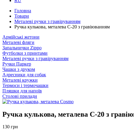
RU
Головна
Товари
Металеві ручки з гравіруванням
Ручка кулькова, металева C-20 з гравіюванням
Армійські жетони
Металеві фляги
Запальнички Zippo
Футболки з принтами
Металеві ручки з гравіруванням
Ручки Паркер
Чашки з друком
Адресники для собак
Металеві кружки
Термоси і термочашки
Пляшки для напоїв
Столові прилади
Ручка кулькова, металева C-20 з граві
130 грн