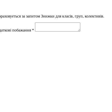
ораховуеться за запитом Знижки для класів, груп, колективів.
одаткові побажання *