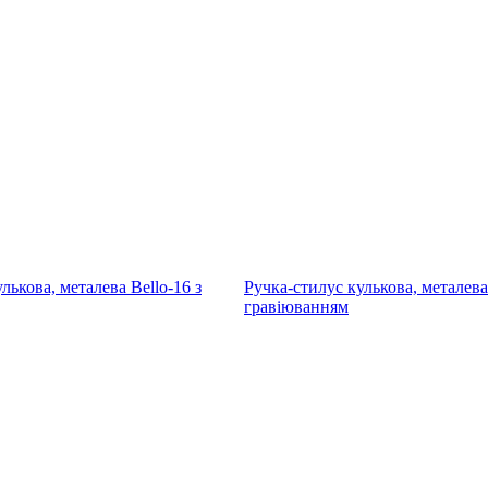
лькова, металева Bello-20 з
Ручка-стилус кулькова, металева 
гравіюванням