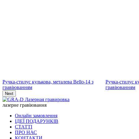
Ручка-стилус кулькова, металева Bello-19 з
Ручка-стилус ку
гравіюванням
гравіюванням
Next
лазерне гравіювання
Онлайн замовлення
ІДЕЇ ПОДАРУНКІВ
СТАТТІ
ПРО НАС
КОНТАКТИ