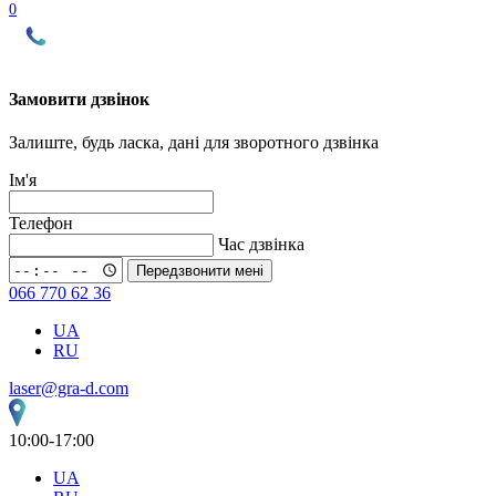
0
Замовити дзвінок
Залиште, будь ласка, дані для зворотного дзвінка
Ім'я
Телефон
Час дзвінка
Передзвонити мені
066 770 62 36
UA
RU
laser@gra-d.com
10:00-17:00
UA