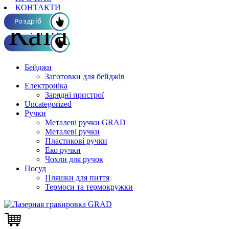
КОНТАКТИ
Каталог ОПТ
Роздріб
Бейджи
Заготовки для бейджів
Електроніка
Зарядні пристрої
Uncategorized
Ручки
Металеві ручки GRAD
Металеві ручки
Пластикові ручки
Еко ручки
Чохли для ручок
Посуд
Пляшки для пиття
Термоси та термокружки