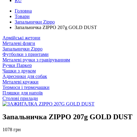
RU
Головна
Товари
Запальнички Zippo
Запальничка ZIPPO 207g GOLD DUST
Армійські жетони
Металеві фляги
Запальнички Zippo
Футболки з принтами
Металеві ручки з гравіруванням
Ручки Паркер
Чашки з друком
Адресники для собак
Металеві кружки
Термоси і термочашки
Пляшки для напоїв
Столові прилади
Запальничка ZIPPO 207g GOLD DUST
1078 грн