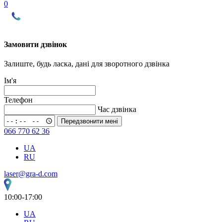
0
Замовити дзвінок
Залиште, будь ласка, дані для зворотного дзвінка
Ім'я
Телефон
Час дзвінка
Передзвонити мені
066 770 62 36
UA
RU
laser@gra-d.com
10:00-17:00
UA