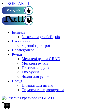
КОНТАКТИ
Каталог ОПТ
Роздріб
Бейджи
Заготовки для бейджів
Електроніка
Зарядні пристрої
Uncategorized
Ручки
Металеві ручки GRAD
Металеві ручки
Пластикові ручки
Еко ручки
Чохли для ручок
Посуд
Пляшки для пиття
Термоси та термокружки