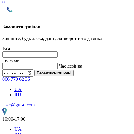
0
Замовити дзвінок
Залиште, будь ласка, дані для зворотного дзвінка
Ім'я
Телефон
Час дзвінка
Передзвонити мені
066 770 62 36
UA
RU
laser@gra-d.com
10:00-17:00
UA