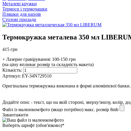
Металеві кружки
Термоси і термочашки
Пляшки для напоїв
Столові прилади
Термокружка металева 350 мл LIBERU
415 грн
+ Лазерне гравірування:
100-150 грн
(на ціну впливає розмір та складність макета)
Кількість:
Артикул:
EY-34N729510
Оригінальна термокружка виконана в формі алюмінієвої банки. 
Додайте опис - текст, що на якій стороні, зверху/знизу, колір, д
Файл із малюнком/фото (якщо потрібно) макс. розмір 8mb
Завантажити
Виберіть шрифт (обов'язково)*