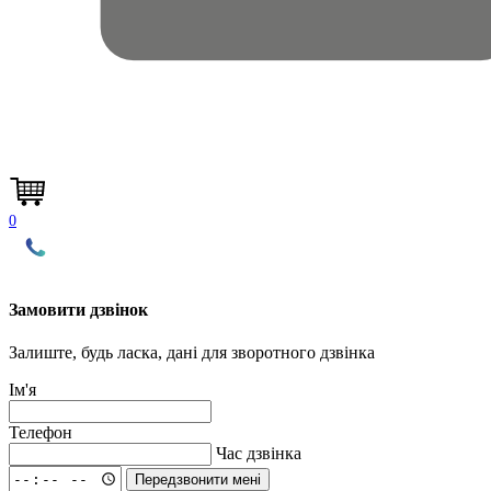
0
Замовити дзвінок
Залиште, будь ласка, дані для зворотного дзвінка
Ім'я
Телефон
Час дзвінка
Передзвонити мені