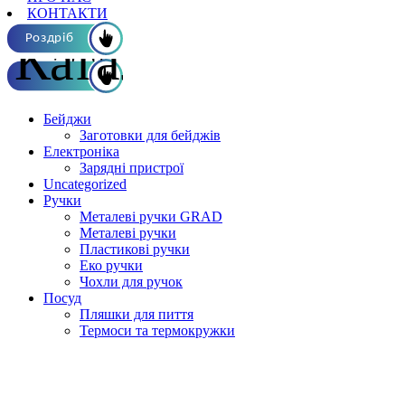
КОНТАКТИ
Каталог ОПТ
Роздріб
Бейджи
Заготовки для бейджів
Електроніка
Зарядні пристрої
Uncategorized
Ручки
Металеві ручки GRAD
Металеві ручки
Пластикові ручки
Еко ручки
Чохли для ручок
Посуд
Пляшки для пиття
Термоси та термокружки