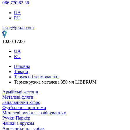
066 770 62 36
UA
RU
laser@gra-d.com
10:00-17:00
UA
RU
Головна
Товари
Термоси і термочашки
Термокружка металева 350 мл LIBERUM
Армійські жетони
Металеві фляги
Запальнички Zippo
Футболки з принтами
Металеві ручки з гравіруванням
Ручки Паркер
Чашки з друком
Адресники для собак