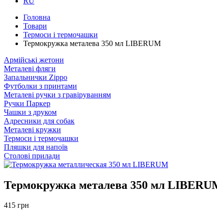
RU
Головна
Товари
Термоси і термочашки
Термокружка металева 350 мл LIBERUM
Армійські жетони
Металеві фляги
Запальнички Zippo
Футболки з принтами
Металеві ручки з гравіруванням
Ручки Паркер
Чашки з друком
Адресники для собак
Металеві кружки
Термоси і термочашки
Пляшки для напоїв
Столові прилади
Термокружка металева 350 мл LIBERU
415 грн