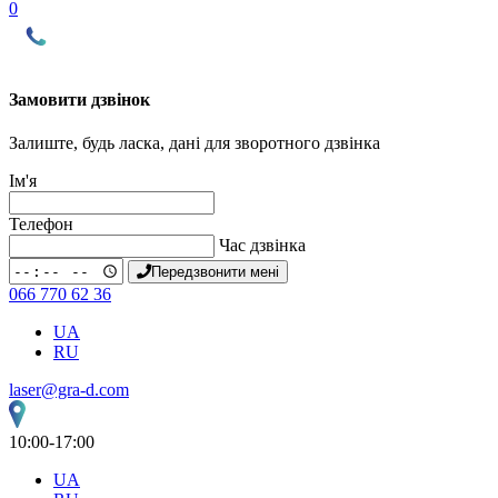
0
Замовити дзвінок
Залиште, будь ласка, дані для зворотного дзвінка
Ім'я
Телефон
Час дзвінка
Передзвонити мені
066 770 62 36
UA
RU
laser@gra-d.com
10:00-17:00
UA