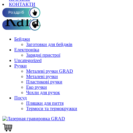
КОНТАКТИ
Каталог ОПТ
Роздріб
Бейджи
Заготовки для бейджів
Електроніка
Зарядні пристрої
Uncategorized
Ручки
Металеві ручки GRAD
Металеві ручки
Пластикові ручки
Еко ручки
Чохли для ручок
Посуд
Пляшки для пиття
Термоси та термокружки