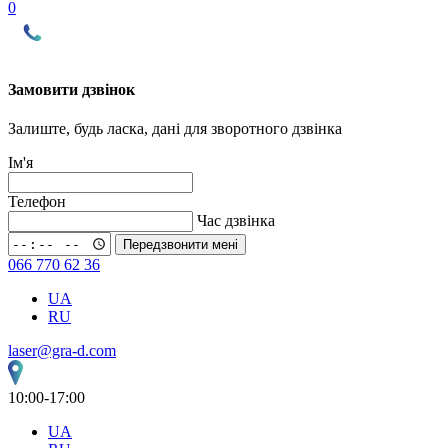
0
Замовити дзвінок
Залиште, будь ласка, дані для зворотного дзвінка
Ім'я
Телефон
Час дзвінка
Передзвонити мені
066 770 62 36
UA
RU
laser@gra-d.com
10:00-17:00
UA