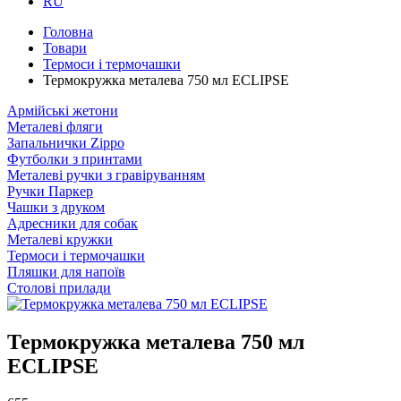
RU
Головна
Товари
Термоси і термочашки
Термокружка металева 750 мл ECLIPSE
Армійські жетони
Металеві фляги
Запальнички Zippo
Футболки з принтами
Металеві ручки з гравіруванням
Ручки Паркер
Чашки з друком
Адресники для собак
Металеві кружки
Термоси і термочашки
Пляшки для напоїв
Столові прилади
Термокружка металева 750 мл
ECLIPSE