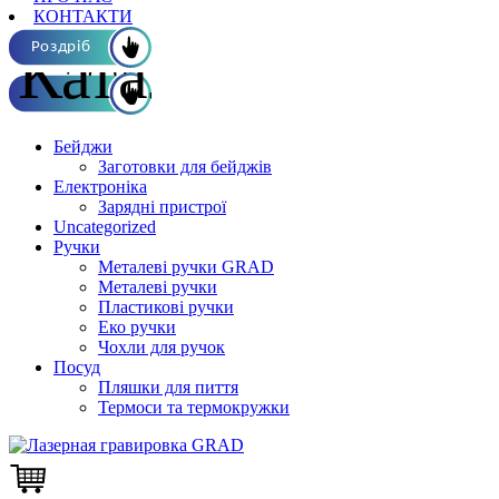
КОНТАКТИ
Каталог ОПТ
Роздріб
Бейджи
Заготовки для бейджів
Електроніка
Зарядні пристрої
Uncategorized
Ручки
Металеві ручки GRAD
Металеві ручки
Пластикові ручки
Еко ручки
Чохли для ручок
Посуд
Пляшки для пиття
Термоси та термокружки