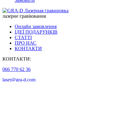
Замовити
має
кілька
лазерне гравіювання
варіантів.
Параметри
Онлайн замовлення
можна
ІДЕЇ ПОДАРУНКІВ
вибрати
СТАТТІ
на
ПРО НАС
сторінці
КОНТАКТИ
товару
КОНТАКТИ:
066 770 62 36
laser@gra-d.com
МИ В СОЦІАЛЬНИХ МЕРЕЖАХ:
РАЗОВІ ЗАМОВЛЕННЯ І
МАЛЕНЬКІ ТИРАЖІ
ОПТ І ГРАВІЮВАННЯ КЛАВІАТУР:
вул. Мироносицька, 64