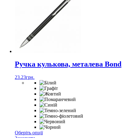
Ручка кулькова, металева Bond
23.23
грн.
Цей
Оберіть опції
товар