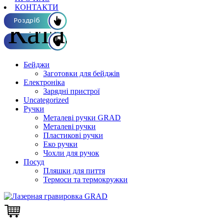
КОНТАКТИ
Каталог ОПТ
Роздріб
Бейджи
Заготовки для бейджів
Електроніка
Зарядні пристрої
Uncategorized
Ручки
Металеві ручки GRAD
Металеві ручки
Пластикові ручки
Еко ручки
Чохли для ручок
Посуд
Пляшки для пиття
Термоси та термокружки