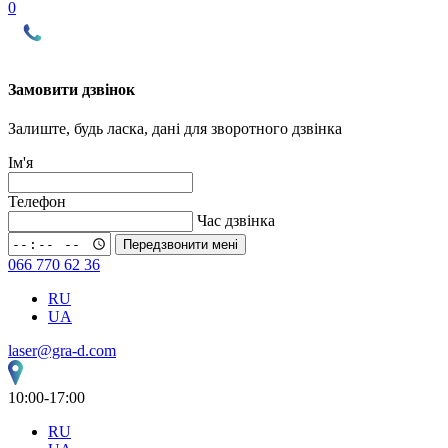
0
Замовити дзвінок
Залиште, будь ласка, дані для зворотного дзвінка
Ім'я
Телефон
Час дзвінка
Передзвонити мені
066 770 62 36
RU
UA
laser@gra-d.com
10:00-17:00
RU