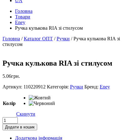
UA
Головна
Товари
Eney
Ручка кулькова RIA зі стилусом
Головна
/
Каталог ОПТ
/
Ручки
/ Ручка кулькова RIA зі
стилусом
Ручка кулькова RIA зі стилусом
5.06
грн.
Артикул:
110220912
Категорія:
Ручки
Бренд:
Eney
Колір
Скинути
Ручка
кулькова
Додати в кошик
RIA
зі
Додаткова інформація