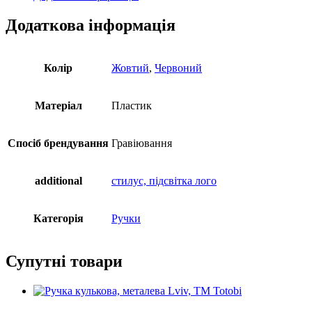
стилусом
кількість
Додаткова інформація
Колір
Жовтий
,
Червоний
Матеріал
Пластик
Спосіб брендування
Гравіювання
additional
стилус, підсвітка лого
Категорія
Ручки
Супутні товари